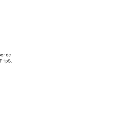
oor de
PFHpS,