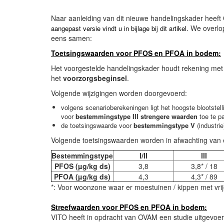
Naar aanleiding van dit nieuwe handelingskader heef
We overlop
aangepast versie vindt u in bijlage bij dit artikel.
eens samen:
Toetsingswaarden voor PFOS en PFOA in bodem:
Het voorgestelde handelingskader houdt rekening me
het
voorzorgsbeginsel
.
Volgende wijzigingen worden doorgevoerd:
volgens scenarioberekeningen ligt het hoogste blootste
voor
bestemmingstype III strengere
waarden
toe te p
de toetsingswaarde voor
bestemmingstype V
(industri
Volgende toetsingswaarden worden in afwachting van
Bestemmingstype
I/II
III
PFOS (µg/kg ds)
3,8
3,8* / 18
PFOA (µg/kg ds)
4,3
4,3* / 89
*: Voor woonzone waar er moestuinen / kippen met vrije
Streefwaarden voor PFOS en PFOA in bodem:
VITO heeft in opdracht van OVAM een studie uitgevoer