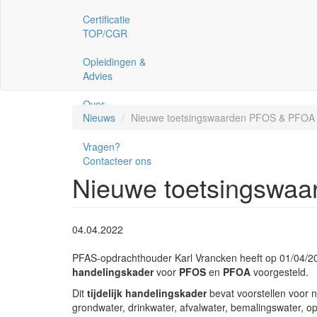
Certificatie
TOP/CGR
Opleidingen &
Advies
Over
Nieuws
Nieuwe toetsingswaarden PFOS & PFOA
Grondwijzer
Vragen?
Contacteer ons
Nieuwe toetsingswa
04.04.2022
PFAS-opdrachthouder Karl Vrancken heeft op 01/04/2
handelingskader
voor
PFOS
en
PFOA
voorgesteld.
Dit
tijdelijk handelingskader
bevat voorstellen voor 
grondwater, drinkwater, afvalwater, bemalingswater, o