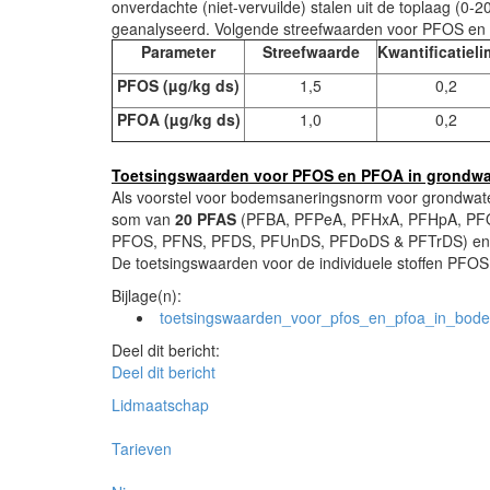
onverdachte (niet-vervuilde) stalen uit de toplaag (
geanalyseerd. Volgende streefwaarden voor PFOS e
Parameter
Streefwaarde
Kwantificatieli
PFOS (µg/kg ds)
1,5
0,2
PFOA (µg/kg ds)
1,0
0,2
Toetsingswaarden voor PFOS en PFOA in grondwa
Als voorstel voor bodemsaneringsnorm voor grondwater
som van
20 PFAS
(PFBA, PFPeA, PFHxA, PFHpA, PF
PFOS, PFNS, PFDS, PFUnDS, PFDoDS & PFTrDS) e
De toetsingswaarden voor de individuele stoffen PFOS
Bijlage(n):
toetsingswaarden_voor_pfos_en_pfoa_in_bod
Deel dit bericht:
Deel dit bericht
Lidmaatschap
Tarieven