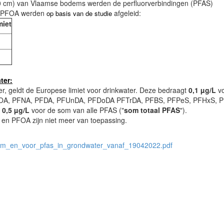
0-20 cm) van Vlaamse bodems werden de perfluorverbindingen (PFAS)
n PFOA werden
afgeleid:
op basis van de studie
miet
ter:
, geldt de Europese limiet voor drinkwater. Deze bedraagt
0,1 µg/L
v
OA, PFNA, PFDA, PFUnDA, PFDoDA PFTrDA, PFBS, PFPeS, PFHxS, 
n
0,5 µg/L
voor de som van alle PFAS ("
som totaal PFAS
").
 en PFOA zijn niet meer van toepassing.
em_en_voor_pfas_in_grondwater_vanaf_19042022.pdf