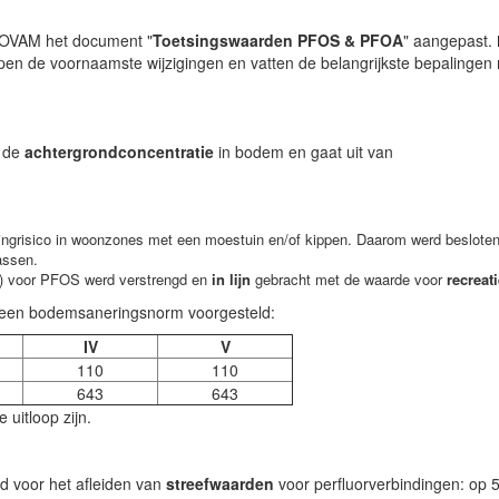
t OVAM het document "
Toetsingswaarden PFOS & PFOA
" aangepast.
en de voornaamste wijzigingen en vatten de belangrijkste bepalingen
t de
achtergrondconcentratie
in bodem en gaat uit van
llingrisico in woonzones met een moestuin en/of kippen. Daarom werd beslote
assen.
e) voor PFOS werd verstrengd en
in lijn
gebracht met de waarde voor
recreat
 een bodemsaneringsnorm voorgesteld:
IV
V
110
110
643
643
 uitloop zijn.
d voor het afleiden van
streefwaarden
voor perfluorverbindingen: op 