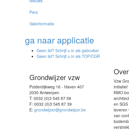
Nieuws
Pers
Vakinformatie
ga naar
applicatie
Geen lid? Schrijf u in als gebruiker
Geen lid? Schrijf u in als TOP/CGR
Over
Grondwijzer vzw
Vzw Gron
Polderdijkweg 16 - Haven 407
initiati
2030 Antwerpen
KMO-bou
T: 0032 (0)3 545 87 58
architec
F: 0032 (0)3 545 87 39
en SGS 
E:
grondwijzer@grondwijzer.be
leveren 
van con
bodembe
verstrek