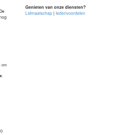
Genieten van onze diensten?
De
Lidmaatschap
|
ledenvoordelen
 nog
n om
ie
.
50