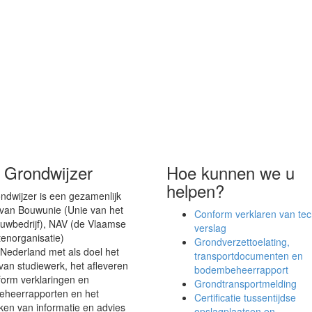
 Grondwijzer
Hoe kunnen we u
helpen?
dwijzer is een gezamenlijk
ef van Bouwunie (Unie van het
Conform verklaren van tec
wbedrijf), NAV (de Vlaamse
verslag
tenorganisatie)
Grondverzettoelating,
Nederland met als doel het
transportdocumenten en
van studiewerk, het afleveren
bodembeheerrapport
form verklaringen en
Grondtransportmelding
heerrapporten en het
Certificatie tussentijdse
ken van informatie en advies
opslagplaatsen en